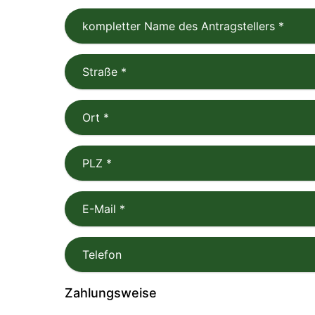
kompletter Name des Antragstellers
*
Straße
*
Ort
*
PLZ
*
E-Mail
*
Telefon
Zahlungsweise