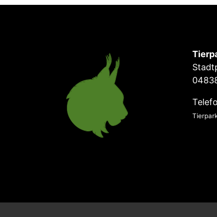
Tierp
Stadt
04838
Telef
Tierpar