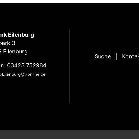
ark Eilenburg
park 3
 Eilenburg
Suche
Konta
on: 03423 752984
k-Eilenburg@t-online.de