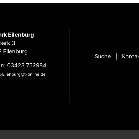
ark Eilenburg
park 3
 Eilenburg
Suche
Konta
on: 03423 752984
k-Eilenburg@t-online.de