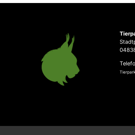
Tierp
Stadt
04838
Telef
Tierpar