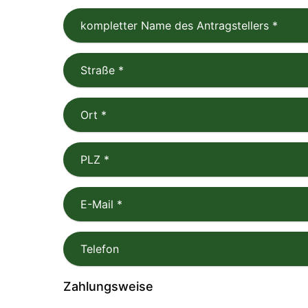
kompletter Name des Antragstellers
*
Straße
*
Ort
*
PLZ
*
E-Mail
*
Telefon
Zahlungsweise