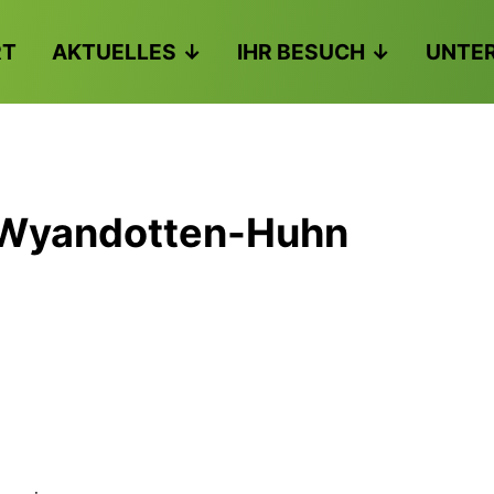
RT
AKTUELLES
IHR BESUCH
UNTE
n Wyandotten-Huhn