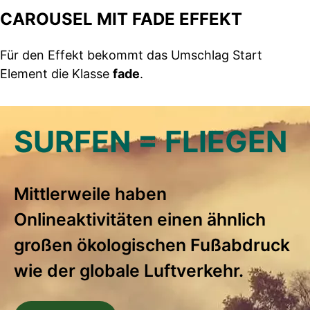
CAROUSEL MIT FADE EFFEKT
Für den Effekt bekommt das Umschlag Start
Element die Klasse
fade
.
SURFEN = FLIEGEN
EINE GOOGLE
47 MILLIARDEN
DATENVERKEHR
SUCHE
KILOWATTSTUNDE
WIRD SICH BALD
Mittlerweile haben
Onlineaktivitäten einen ähnlich
PRODUZIERT 0,2
VERDREIFACHEN
großen ökologischen Fuß­abdruck
GRAMM CO₂
wie der globale Luftverkehr.