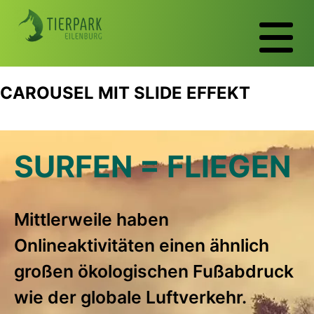
CAROUSEL MIT SLIDE EFFEKT
SURFEN = FLIEGEN
EINE GOOGLE
47 MILLIARDEN
DATENVERKEHR
SUCHE
KILOWATTSTUNDE
WIRD SICH BALD
Mittlerweile haben
Onlineaktivitäten einen ähnlich
PRODUZIERT 0,2
VERDREIFACHEN
großen ökologischen Fuß­abdruck
GRAMM CO₂
wie der globale Luftverkehr.